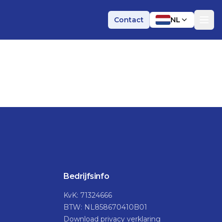
Contact
NL
Bedrijfsinfo
KvK: 71324666
BTW: NL858670410B01
Download privacy verklaring