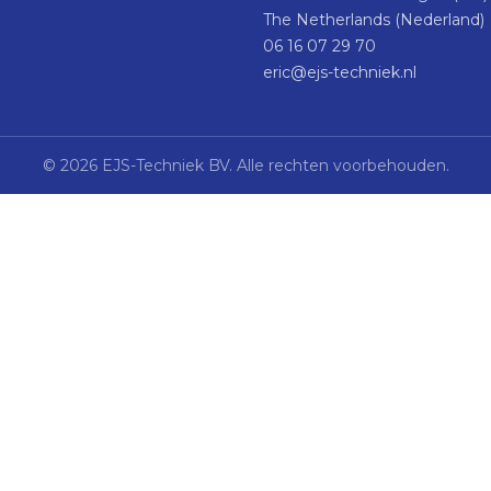
The Netherlands (Nederland)
06 16 07 29 70
eric@ejs-techniek.nl
©
2026
EJS-Techniek BV.
Alle rechten voorbehouden.